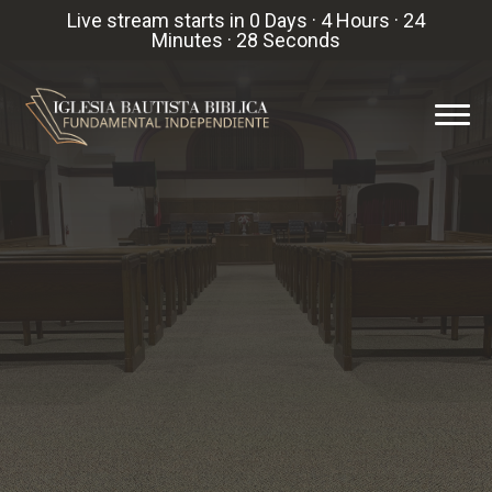
Live stream starts in
0 Days
·
4 Hours
·
24
Minutes
·
28 Seconds